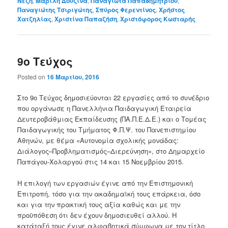
Νέζη
,
Μαρίλη Δουζίνα
,
Παναγιώτα Παπαδημητρίου
,
Παναγιώτης Τσιριγώτης
,
Σπύρος Φερεντίνος
,
Χρήστος
Χατζηλίας
,
Χριστίνα Παπαζήση
,
Χριστόφορος Κωσταρής
9ο Τεύχος
Posted on
16 Μαρτίου, 2016
Στο 9ο Τεύχος δημοσιεύονται 22 εργασίες από το συνέδριο
που οργάνωσε η Πανελλήνια Παιδαγωγική Εταιρεία
Δευτεροβάθμιας Εκπαίδευσης (ΠΑ.Π.Ε.Δ.Ε.) και ο Τομέας
Παιδαγωγικής του Τμήματος Φ.Π.Ψ. του Πανεπιστημίου
Αθηνών, με θέμα «Αυτονομία σχολικής μονάδας:
Διάλογος–Προβληματισμός–Διερεύνηση», στο Δημαρχείο
Παπάγου-Χολαργού στις 14 και 15 Νοεμβρίου 2015.
Η επιλογή των εργασιών έγινε από την Επιστημονική
Επιτροπή, τόσο για την ακαδημαϊκή τους επάρκεια, όσο
και για την πρακτική τους αξία καθώς και με την
προϋπόθεση ότι δεν έχουν δημοσιευθεί αλλού. Η
κατάταξή τους έγινε αλφαβητικά σύμφωνα με τον τίτλο