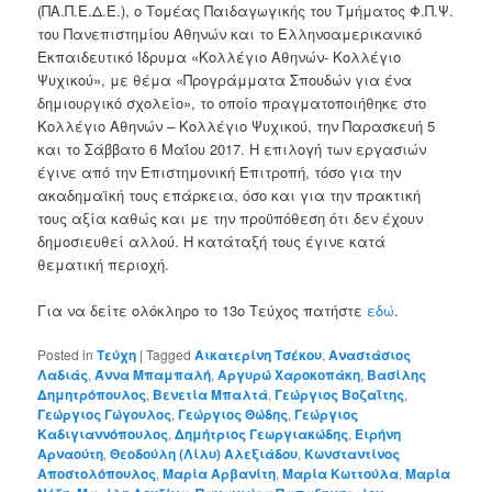
(ΠΑ.Π.Ε.Δ.Ε.), ο Τομέας Παιδαγωγικής του Τμήματος Φ.Π.Ψ.
του Πανεπιστημίου Αθηνών και το Ελληνοαμερικανικό
Εκπαιδευτικό Ίδρυμα «Κολλέγιο Αθηνών- Κολλέγιο
Ψυχικού», με θέμα «Προγράμματα Σπουδών για ένα
δημιουργικό σχολείο», το οποίο πραγματοποιήθηκε στο
Κολλέγιο Αθηνών – Κολλέγιο Ψυχικού, την Παρασκευή 5
και το Σάββατο 6 Μαΐου 2017. Η επιλογή των εργασιών
έγινε από την Επιστημονική Επιτροπή, τόσο για την
ακαδημαϊκή τους επάρκεια, όσο και για την πρακτική
τους αξία καθώς και με την προϋπόθεση ότι δεν έχουν
δημοσιευθεί αλλού. Η κατάταξή τους έγινε κατά
θεματική περιοχή.
Για να δείτε ολόκληρο το 13ο Τεύχος πατήστε
εδώ
.
Posted in
Τεύχη
|
Tagged
Αικατερίνη Τσέκου
,
Αναστάσιος
Λαδιάς
,
Άννα Μπαμπαλή
,
Αργυρώ Χαροκοπάκη
,
Βασίλης
Δημητρόπουλος
,
Βενετία Μπαλτά
,
Γεώργιος Βοζαΐτης
,
Γεώργιος Γώγουλος
,
Γεώργιος Θώδης
,
Γεώργιος
Καδιγιαννόπουλος
,
Δημήτριος Γεωργιακώδης
,
Ειρήνη
Αρναούτη
,
Θεοδούλη (Λίλυ) Αλεξιάδου
,
Κωνσταντίνος
Αποστολόπουλος
,
Μαρία Αρβανίτη
,
Μαρία Κωττούλα
,
Μαρία