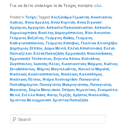
Για να δείτε ολόκληρο το 4ο Τεύχος πατήστε
εδώ
.
Posted in
Τεύχη
|
Tagged
Αλεξάνδρα Γερακίνη
,
Αναστάσιος
Λαδιάς
,
Άννα Αρεάλη
,
Άννα Κυρίτση
,
Άννα Σιγανού
,
Αργύριος Αργυρίου
,
Ασπασία Παπαναστασίου
,
Ασπασία
Χαραλαμπάκη
,
Βασίλης Δημητρόπουλος
,
Βίκυ Αντωνίου
,
Γεώργιος Βοζαΐτης
,
Γεώργιος Θώδης
,
Γεώργιος
Καδιγιαννόπουλος
,
Γεώργιος Κόσυβας
,
Γκαλίνα Αλτουχόβα
,
Δημήτριος Ζέππος
,
Δώρα Μεντή
,
Ελένη Αποστολάκη
,
Ελένη
Πανταζέλου
,
Ελένη Παπαζήση
,
Εμμανουήλ Νικολουδάκης
,
Εμμανουήλ Τσιόπτσιας
,
Ευγενία Κόικα
,
Ευστάθιος
Ζωγόπουλος
,
Ιωάννης Ηλίας
,
Κωνσταντίνος Μάμμος
,
Κώστας
Σκιαδόπουλος
,
Μάριος Μαγιολαδίτης
,
Ναταλία Μορώνη
,
Νικόλαος Αναστασόπουλος
,
Νικόλαος Καλοσπύρος
,
Νικόλαος Πέτσας
,
Ντόρα Λεονταρίδου
,
Παναγιώτα
Παπαδημητρίου
,
Παναγιώτης Μακρυγιάννης
,
Παναγιώτης
Μανιώτης
,
Σοφία Μουγιάκου
,
Σπύρος Φερεντίνος
,
Σταυρούλα
Μελά
,
Στέλλα Νάκη
,
Φώτης Τερζής
,
Χρήστος Νικολαΐδης
,
Χριστίνα Μελαχροινού
,
Χριστίνα Παπαζήση
S
e
a