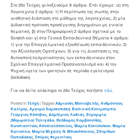
Στο 25ο Τεύχος φιλοξενούμε 8 άρθρα. Έτσι έχουμε: α) στη
Λογοτεχνία 2 άρθρα: 1) Η περίπτωση της σιωπής στην
αισθητική διάσταση στο μάθημα της λογοτεχνίας, 2) μία
Διδακτική πρόταση προσέγγισης διηγημάτων με ενιαία
θεματική, β) στην Πληροφορική 2 άρθρα σχετικά με το
Scratch και γ) στα Γενικά Εκπαιδευτικά Θέματα 4 άρθρα:
1) για την Επαγγελματική εξουθένωση εκπαιδευτικών, 2)
την Αξιολόγηση Ομοτέχνων, 3) για τις Διαστάσεις της
Αυτοαποτελεσματικότητας των εκπαιδευτικών στον
Σχολικό Επαγγελματικό Προσανατολισμό και 4) την
Ψυχική υγεία των φοιτητών σε περίοδο εγκλεισμού
(lockdown).
Για να δείτε ολόκληρο το 25ο Τεύχος πατήστε
εδώ
.
Posted in
Τεύχη
|
Tagged
Αδριανός Μουταβελής
,
Ανδρόνικος
Καλίρης
,
Αργυρώ Χαροκοπάκη
,
Βασιλική Κουτρούμπα
,
Γεώργιος Κόσυβας
,
Δημήτριος Λαδιάς
,
Ευμορφία
(Μορφούλα) Τηλιγάδα
,
Θεόδωρος Καρβουνίδης
,
Κωνσταντίνος Αποστολόπουλος
,
Μαρία Κουτσούκου
,
Μαρία
Κωττούλα
,
Μαρία Μιχάλη
,
Ν. Μπακόπουλος
,
Σπυρίδων
Παπαδάκης
,
Σπύρος Φερεντίνος