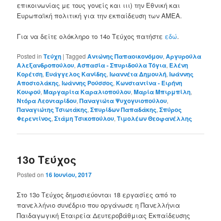
επικοινωνίας με τους γονείς και ιιι) την Εθνική και
Ευρωπαϊκή πολιτική για την εκπαίδευση των ΑΜΕΑ.
Για να δείτε ολόκληρο το 14ο Τεύχος πατήστε
εδώ
.
Posted in
Τεύχη
|
Tagged
Αντώνης Παπαοικονόμου
,
Αργυρούλα
Αλεξανδροπούλου
,
Ασπασία - Σπυριδούλα Τόγια
,
Ελένη
Κορέτση
,
Ευάγγελος Κανίδης
,
Ιωαννέτα Δημουλή
,
Ιωάννης
Αποστολάκης
,
Ιωάννης Ρούσσος
,
Κωνσταντίνα - Ειρήνη
Κουφού
,
Μαργαρίτα Καραλιοπούλου
,
Μαρία Μπιρμπίλη
,
Ντόρα Λεονταρίδου
,
Παναγιώτα Ψυχογυιοπούλου
,
Παναγιώτης Τσιωτάκης
,
Σπυρίδων Παπαδάκης
,
Σπύρος
Φερεντίνος
,
Στάμη Τσικοπούλου
,
Τιμολέων Θεοφανέλλης
13ο Τεύχος
Posted on
16 Ιουνίου, 2017
Στο 13ο Τεύχος δημοσιεύονται 18 εργασίες από το
πανελλήνιο συνέδριο που οργάνωσε η Πανελλήνια
Παιδαγωγική Εταιρεία Δευτεροβάθμιας Εκπαίδευσης