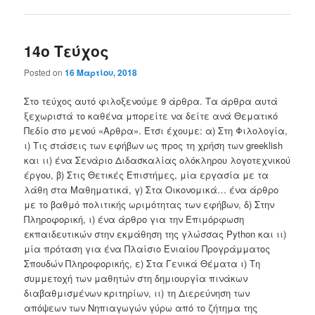
14ο Τεύχος
Posted on
16 Μαρτίου, 2018
Στο τεύχος αυτό φιλοξενούμε 9 άρθρα. Τα άρθρα αυτά
ξεχωριστά το καθένα μπορείτε να δείτε ανά Θεματικό
Πεδίο στo μενού «Αρθρα». Έτσι έχουμε: α) Στη Φιλολογία,
ι) Τις στάσεις των εφήβων ως προς τη χρήση των greeklish
και ιι) ένα Σενάριο Διδασκαλίας ολόκληρου λογοτεχνικού
έργου, β) Στις Θετικές Επιστήμες, μία εργασία με τα
λάθη στα Μαθηματικά, γ) Στα Οικονομικά… ένα άρθρο
με το βαθμό πολιτικής ωριμότητας των εφήβων, δ) Στην
Πληροφορική, ι) ένα άρθρο για την Επιμόρφωση
εκπαιδευτικών στην εκμάθηση της γλώσσας Python και ιι)
μία πρόταση για ένα Πλαίσιο Ενιαίου Προγράμματος
Σπουδών Πληροφορικής, ε) Στα Γενικά Θέματα ι) Τη
συμμετοχή των μαθητών στη δημιουργία πινάκων
διαβαθμισμένων κριτηρίων, ιι) τη Διερεύνηση των
απόψεων των Νηπιαγωγών γύρω από το ζήτημα της