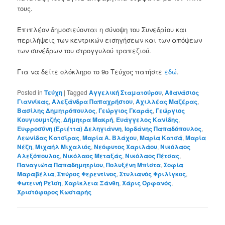
τους.
Επιπλέον δημοσιεύονται η σύνοψη του Συνεδρίου και
περιλήψεις των κεντρικών εισηγήσεων και των απόψεων
των συνέδρων του στρογγυλού τραπεζιού.
Για να δείτε ολόκληρο το 9ο Τεύχος πατήστε
εδώ
.
Posted in
Τεύχη
|
Tagged
Αγγελική Σταματούρου
,
Αθανάσιος
Γιαννίκας
,
Αλεξάνδρα Παπαχρήστου
,
Αχιλλέας Μαζέρας
,
Βασίλης Δημητρόπουλος
,
Γεώργιος Γκαράς
,
Γεώργιος
Κουγιουμτζής
,
Δήμητρα Μακρή
,
Ευάγγελος Κανίδης
,
Ευφροσύνη (Εριέττα) Δεληγιάννη
,
Ιορδάνης Παπαδόπουλος
,
Λεωνίδας Κατσίρας
,
Μαρία Α. Βλάχου
,
Μαρία Κατσά
,
Μαρία
Νέζη
,
Μιχαήλ Μιχαλιός
,
Νεόφυτος Χαριλάου
,
Νικόλαος
Αλεξόπουλος
,
Νικόλαος Μεταξάς
,
Νικόλαος Πέτσας
,
Παναγιώτα Παπαδημητρίου
,
Πολυξένη Μπίστα
,
Σοφία
Μαραβέλια
,
Σπύρος Φερεντίνος
,
Στυλιανός Φριλίγκος
,
Φωτεινή Ρεΐση
,
Χαρίκλεια Ξάνθη
,
Χάρις Ορφανός
,
Χριστόφορος Κωσταρής