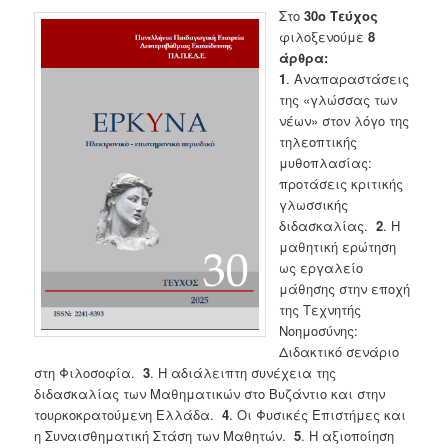
Στο
30ο Τεύχος
φιλοξενούμε
8
άρθρα:
1
. Αναπαραστάσεις
της «γλώσσας των
νέων» στον λόγο της
τηλεοπτικής
μυθοπλασίας:
προτάσεις κριτικής
γλωσσικής
διδασκαλίας.
2
. Η
μαθητική ερώτηση
ως εργαλείο
μάθησης στην εποχή
της Τεχνητής
Νοημοσύνης:
Διδακτικό σενάριο
στη Φιλοσοφία.
3
. Η αδιάλειπτη συνέχεια της
διδασκαλίας των Μαθηματικών στο Βυζάντιο και στην
τουρκοκρατούμενη Ελλάδα.
4
. Οι Φυσικές Επιστήμες και
η Συναισθηματική Στάση των Μαθητών.
5
. Η αξιοποίηση