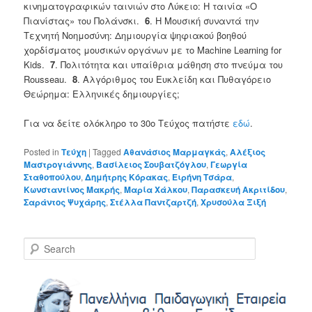
κινηματογραφικών ταινιών στο Λύκειο: Η ταινία «Ο
Πιανίστας» του Πολάνσκι.
6
. Η Μουσική συναντά την
Τεχνητή Νοημοσύνη: Δημιουργία ψηφιακού βοηθού
χορδίσματος μουσικών οργάνων με το Machine Learning for
Kids.
7
. Πολιτότητα και υπαίθρια μάθηση στο πνεύμα του
Rousseau.
8
. Αλγόριθμος του Ευκλείδη και Πυθαγόρειο
Θεώρημα: Ελληνικές δημιουργίες;
Για να δείτε ολόκληρο το 30ο Τεύχος πατήστε
εδώ
.
Posted in
Τεύχη
|
Tagged
Αθανάσιος Μαρμαγκάς
,
Αλέξιος
Μαστρογιάννης
,
Βασίλειος Σουβατζόγλου
,
Γεωργία
Σταθοπούλου
,
Δημήτρης Κόρακας
,
Ειρήνη Τσάρα
,
Κωνσταντίνος Μακρής
,
Μαρία Χάλκου
,
Παρασκευή Ακριτίδου
,
Σαράντος Ψυχάρης
,
Στέλλα Παντζαρτζή
,
Χρυσούλα Ξιξή
S
e
a
r
c
h