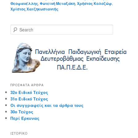
Θεοφανέλλης
,
Φωτεινή Μεταξάκη
,
Χρήστος Κολοζώφ
,
Χρίστος Χατζηκωσταντής
S
e
a
r
c
h
ΠΡΌΣΦΑΤΑ ΆΡΘΡΑ
32ο Ειδικό Τεύχος
31ο Ειδικό Τεύχος
Οι συγγραφείς και τα άρθρα τους
30ο Τεύχος
Περί Έρκυνας
ΙΣΤΟΡΙΚΌ