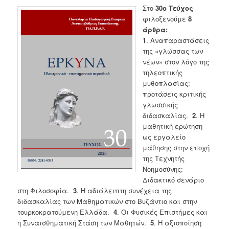
Στο
30ο Τεύχος
φιλοξενούμε
8
άρθρα:
1
. Αναπαραστάσεις
της «γλώσσας των
νέων» στον λόγο της
τηλεοπτικής
μυθοπλασίας:
προτάσεις κριτικής
γλωσσικής
διδασκαλίας.
2
. Η
μαθητική ερώτηση
ως εργαλείο
μάθησης στην εποχή
της Τεχνητής
Νοημοσύνης:
Διδακτικό σενάριο
στη Φιλοσοφία.
3
. Η αδιάλειπτη συνέχεια της
διδασκαλίας των Μαθηματικών στο Βυζάντιο και στην
τουρκοκρατούμενη Ελλάδα.
4
. Οι Φυσικές Επιστήμες και
η Συναισθηματική Στάση των Μαθητών.
5
. Η αξιοποίηση