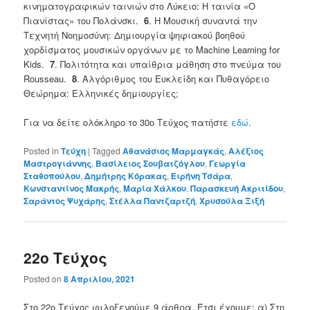
κινηματογραφικών ταινιών στο Λύκειο: Η ταινία «Ο
Πιανίστας» του Πολάνσκι.
6
. Η Μουσική συναντά την
Τεχνητή Νοημοσύνη: Δημιουργία ψηφιακού βοηθού
χορδίσματος μουσικών οργάνων με το Machine Learning for
Kids.
7
. Πολιτότητα και υπαίθρια μάθηση στο πνεύμα του
Rousseau.
8
. Αλγόριθμος του Ευκλείδη και Πυθαγόρειο
Θεώρημα: Ελληνικές δημιουργίες;
Για να δείτε ολόκληρο το 30ο Τεύχος πατήστε
εδώ
.
Posted in
Τεύχη
|
Tagged
Αθανάσιος Μαρμαγκάς
,
Αλέξιος
Μαστρογιάννης
,
Βασίλειος Σουβατζόγλου
,
Γεωργία
Σταθοπούλου
,
Δημήτρης Κόρακας
,
Ειρήνη Τσάρα
,
Κωνσταντίνος Μακρής
,
Μαρία Χάλκου
,
Παρασκευή Ακριτίδου
,
Σαράντος Ψυχάρης
,
Στέλλα Παντζαρτζή
,
Χρυσούλα Ξιξή
22o Τεύχος
Posted on
8 Απριλίου, 2021
Στο 22o Τεύχος φιλοξενούμε 9 άρθρα. Έτσι έχουμε: α) Στη