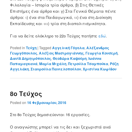
Φιλολογία – Ιστορία τρία άρθρα, β) Στις Θετικές
Επιστήμες ένα άρθρο και γ) Στα Γενικά Θέματα πέντε
άρθρα: ι) ένα στα Παιδαγωγικά, ιι) ένα στη Διοίκηση
Εκπαίδευσης και ιιι) τρία στη διαπολιτισμικότητα.
Για να δείτε ολόκληρο το 22o Τεύχος πατήστε
εδώ
.
Posted in
Τεύχη
|
Tagged
Αγγελική Γόγολα
,
Αλέξανδρος
Γεωργόπουλος
,
Αλέξιος Μαστρογιάννης
,
Γεωργία Κουσερή
,
Δαυίδ Δημητρόπουλος
,
Θεοδώρα Καψούρη
,
Ιωάννα
Παπαμαγκανά
,
Μαρία Μιχάλη
,
Πετρούλα Τσαμπούκα
,
Ρόζη
Αγγελάκη
,
Σταυρούλα Παντελοπούλου
,
Χριστίνα Κωφίδου
8ο Τεύχος
Posted on
16 Φεβρουαρίου, 2016
Στο 8ο Τεύχος δημοσιεύονται 16 εργασίες.
Ο αναγνώστης μπορεί να τις δει και ξεχωριστά ανά