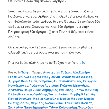
Θεματικό Πεδίο στη σελίδα «Άρθρα».
Συνοπτικά ανά θεματικό πεδίο δημοσιεύονται: α) στα
Παιδαγωγικά ένα άρθρο, β) στη Θεολογία ένα άρθρο, γ)
στη Φιλολογία τρία άρθρα, δ) στις Θετικές Επιστήμες δύο
άρθρα, ε) στα Οικονομικά κ.ά, δύο άρθρα, στ) στην
Πληροφορική δύο άρθρα, ζ) στα Γενικά Θέματα πέντε
άρθρα.
Οι εργασίες του Τεύχους αυτού έχουν καταταχθεί με
αλφαβητική σειρά σύμφωνα με τον τίτλο τους.
Για να δείτε ολόκληρο το 8ο Τεύχος πατήστε
εδώ
.
Posted in
Τεύχη
|
Tagged
Αικατερίνη Τσέκου
,
Αλεξάνδρα
Γερακίνη
,
Αλέξιος Μαστρογιάννης
,
Αναστάσιος Λαδιάς
,
Αργυρώ Βασιλείου
,
Γεώργιος Αν. Παπαδόπουλος
,
Γεώργιος
Κοντόκωστας
,
Γεώργιος Λογιώτης
,
Γιώργος Μπαγάκης
,
Δέσποινα Ποιμενίδου
,
Δημήτριος Φωτιάδης
,
Έλενα Μανιάτη
,
Ελένη Κοκκίνου
,
Θεοδόσης Συκάς
,
Ιωάννα Βορβή
,
Κλεάνθης
Παπαδόπουλος
,
Μαρία Κωττούλα
,
Μαρία Μάσσου
,
Μαρία
Παπαχρήστου
,
Μιχάλης Λαγουδάκος
,
Σουλτάνα Μάνεση
,
Σουλτάνα Παπαδημητρίου
,
Τάνια Κολυμπάρη
,
Τιμολέων