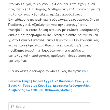
Στο 24ο Τεύχος φιλοξενούμε 4 άρθρα. Έτσι έχουμε: α)
στις Θετικές Επιστήμες, Μαθηματική πολυτροπικότητα σε
πολυπολιτισμικές τάξεις της Δευτεροβάθμιας
Εκπαίδευσης με μαθητές πρόσφυγες/μετανάστες, β) στα
Παιδαγωγικά, Αξιολόγηση για την εισαγωγή στην
τριτοβάθμια εκπαίδευση ατόμων με ειδικές μαθησιακές
δυσκολίες: προβλήματα και απόψεις εκπαιδευτικών και
γ) στα Γενικά Εκπαιδευτικά Θέματα: ι) Ο εκπαιδευτικός
ως «επαγγελματίας»: θεωρητικές αναζητήσεις και
προβληματισμοί, ιι) Παραβατικότητα ανηλίκων,
αιτιολογικοί παράγοντες, πρόληψη – διαχείριση του
φαινομένου.
Για να δείτε ολόκληρο το 24ο Τεύχος πατήστε
εδώ
.
Posted in
Τεύχη
|
Tagged
Αγγελική Βουδούρη
,
Γεωργία
Ξενούλη
,
Γεώργιος Κόσυβας
,
Δέσποινα Αρζουμανίδου
,
Διαμαντής Καλτσεράς
,
Νικόλαος Μαντάς
S
e