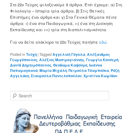
Στο 22o Τεύχος φιλοξενούμε 9 άρθρα. Έτσι έχουμε: α) Στη
Φιλολογία – Ιστορία τρία άρθρα, β) Στις Θετικές
Επιστήμες ένα άρθρο και γ) Στα Γενικά Θέματα πέντε
άρθρα: ι) ένα στα Παιδαγωγικά, ιι) ένα στη Διοίκηση
Εκπαίδευσης και ιιι) τρία στη διαπολιτισμικότητα.
Για να δείτε ολόκληρο το 22o Τεύχος πατήστε
εδώ
.
Posted in
Τεύχη
|
Tagged
Αγγελική Γόγολα
,
Αλέξανδρος
Γεωργόπουλος
,
Αλέξιος Μαστρογιάννης
,
Γεωργία Κουσερή
,
Δαυίδ Δημητρόπουλος
,
Θεοδώρα Καψούρη
,
Ιωάννα
Παπαμαγκανά
,
Μαρία Μιχάλη
,
Πετρούλα Τσαμπούκα
,
Ρόζη
Αγγελάκη
,
Σταυρούλα Παντελοπούλου
,
Χριστίνα Κωφίδου
S
e
a
r
c
h