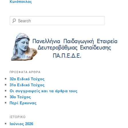
Κωτόπουλος
S
e
a
r
c
h
ΠΡΌΣΦΑΤΑ ΆΡΘΡΑ
32ο Ειδικό Τεύχος
31ο Ειδικό Τεύχος
Οι συγγραφείς και τα άρθρα τους
30ο Τεύχος
Περί Έρκυνας
ΙΣΤΟΡΙΚΌ
Ιούνιος 2026