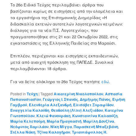
Το 26ο Ειδικό Τεύχος περιλαμβάνει άρθρα που
βασίζονται κυρίως σε εισηγήσεις από την ολομέλεια και
τα εργαστήρια της Επιστημονικής Διημερίδας «Η
διδασκαλία εκτενών αυτοτελών λογοτεχνικών κειμένων:
διάλογος για τα νέα Π.Σ. Λογοτεχνίας», που
πραγματοποιήθηκε στις 21 και 22 Οκτωβρίου 2022, στις
εγκαταστάσεις της Ελληνικής Παιδείας στο Μαρούσι.
Επιπλέον, περιέχονται και εισηγήσεις εκπαιδευτικών,
μετά από ανοιχτή πρόσκληση της ΠΑΠΕΔΕ. Συνολικά
περιλαμβάνονται 18 άρθρα.
Για να δείτε ολόκληρο το 26ο Τεύχος πατήστε
εδώ
.
Posted in
Τεύχη
|
Tagged
Αικατερίνη Νικολοπούλου
,
Ασπασία
Παπαναστασίου
,
Γεώργιος Ι. Σπανός
,
Δημήτρης Πάνος
,
Ειρήνη
Γαμβρού
,
Ελευθερία Αλεξανδρή
,
Ελισάβετ Ξυραφίδου
,
Ευαγγελία Καλούδη
,
Θεοδούλη (Λίλυ) Αλεξιάδου
,
Κατερίνα
Γιωτοπούλου
,
Κλειώ Φανουράκη
,
Κωνσταντίνα Καλαούζη
,
Μαρία Κελεπούρη
,
Μαρία Πραγκαστή
,
Μαρίλη Δουζίνα
,
Νεόφυτος Χαριλάου
,
Νίκη Μίγγα
,
Παρασκευή Μπαξεβάνη
,
Στέλλα Νάκη
,
Τζίνα Καλογήρου
,
Τριαντάφυλλος Η.