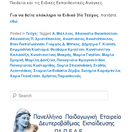
Παιδεία και τις Ειδικές Εκπαιδευτικές Ανάγκες.
Για να δείτε ολόκληρο το Ειδικό 31ο Τεύχος
, πατήστε
εδώ
.
Posted in
Τεύχη
|
Tagged
Α. Μάλλιος
,
Αθανασία Θανοπούλου
,
Αθανάσιος Π. Χριστόπουλος
,
Αναστάσιος Αναστόπουλος
,
Βίκυ Παπαϊωάννου
,
Γιώργος Δ. Μπίκος
,
Δήμητρα Γ. Κιούση
,
Ευφροσύνη Κωσταρά
,
Θεοδώρα Κρικέτου
,
Κωνσταντίνα
Καλαούζη
,
Κωνσταντίνος Μακρής
,
Μαρία Γνησίου
,
Μαρία
Σμυρνή
,
Μαρίλη Δουζίνα
,
Παναγιώτα Φραγκουλίδου
,
Παναγιώτης Κωσταρίδης
,
Σοφία Σπανουδάκη
,
Στάθης
Λεουτσάκος
,
Σταματία-Ευδοκία Ζέρβα
,
Σωτηρία Καράμπελα
,
Χαρά Γκανέτσου
,
Χρήστος Παρασκευάς
S
e
a
r
c
h